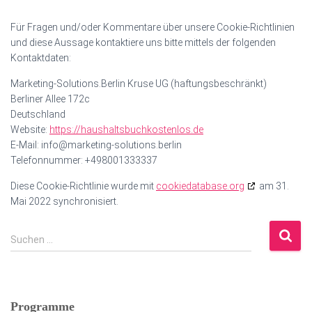
Für Fragen und/oder Kommentare über unsere Cookie-Richtlinien
und diese Aussage kontaktiere uns bitte mittels der folgenden
Kontaktdaten:
Marketing-Solutions.Berlin Kruse UG (haftungsbeschränkt)
Berliner Allee 172c
Deutschland
Website:
https://haushaltsbuchkostenlos.de
E-Mail:
info@
marketing-solutions.berlin
Telefonnummer: +498001333337
Diese Cookie-Richtlinie wurde mit
cookiedatabase.org
am 31.
Mai 2022 synchronisiert.
S
Suchen …
u
c
h
e
Programme
n