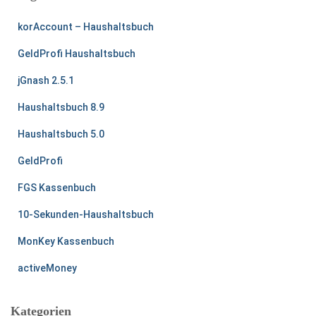
n
korAccount – Haushaltsbuch
a
c
GeldProfi Haushaltsbuch
h
:
jGnash 2.5.1
Haushaltsbuch 8.9
Haushaltsbuch 5.0
GeldProfi
FGS Kassenbuch
10-Sekunden-Haushaltsbuch
MonKey Kassenbuch
activeMoney
Kategorien